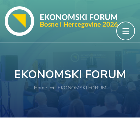
Skip
to
content
(Press
Enter)
EKONOMSKI FORUM
Home
EKONOMSKI FORUM