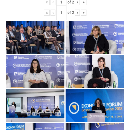
«
‹
of
2
›
»
«
‹
of
2
›
»