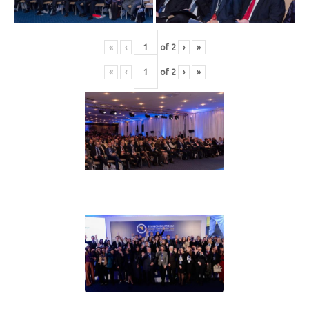
«
‹
of
2
›
»
«
‹
of
2
›
»