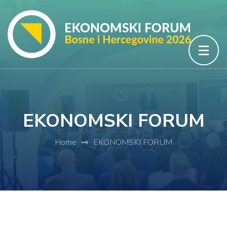
Skip
to
content
(Press
Enter)
EKONOMSKI FORUM
Home
EKONOMSKI FORUM