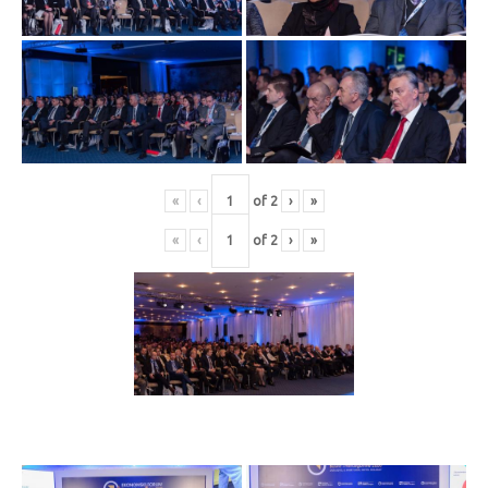
«
‹
of
2
›
»
«
‹
of
2
›
»