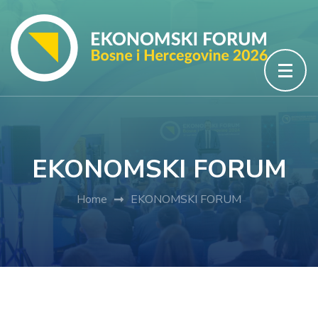
Skip
to
content
(Press
Enter)
EKONOMSKI FORUM
Home
EKONOMSKI FORUM