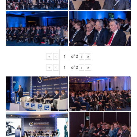
«
‹
of
2
›
»
«
‹
of
2
›
»