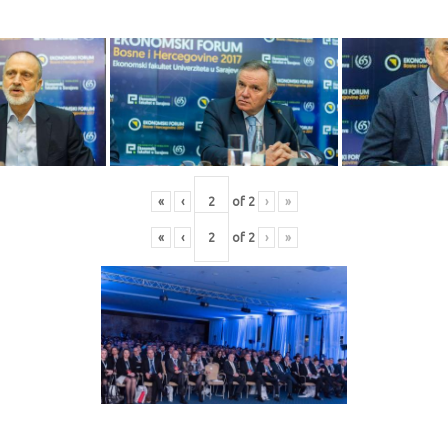
«
‹
of
2
›
»
«
‹
of
2
›
»