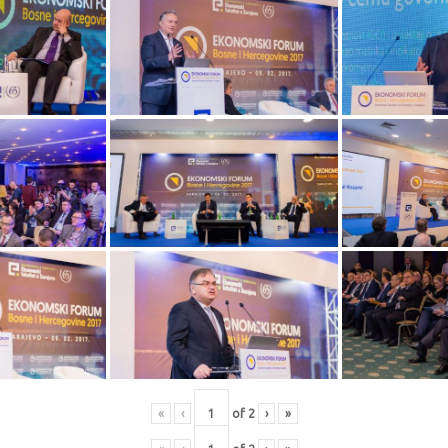
«
‹
of
2
›
»