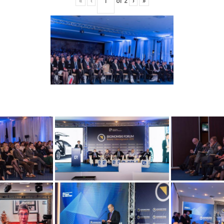
«
‹
of
2
›
»