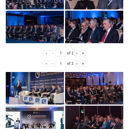
«
‹
of
2
›
»
«
‹
of
2
›
»