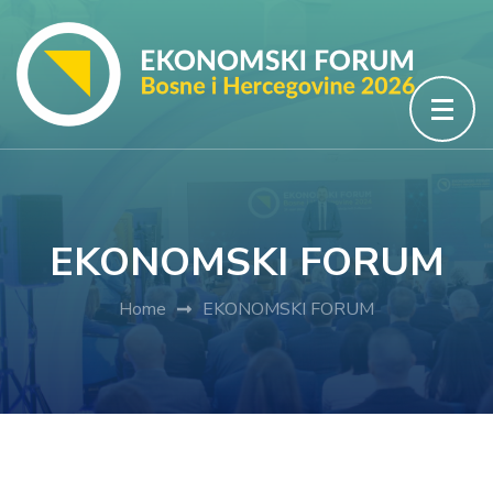
Skip
to
content
(Press
Enter)
EKONOMSKI FORUM
Home
EKONOMSKI FORUM